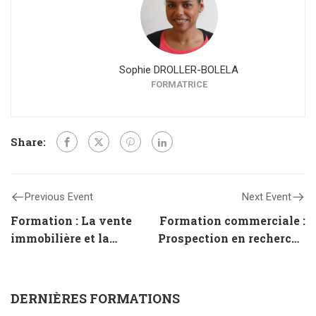
Sophie DROLLER-BOLELA
FORMATRICE
Share:
Previous Event
Next Event
Formation : La vente
Formation commerciale :
immobilière et la
Prospection en recherche
responsabilité des
de mandat exclusif
différents acteurs :
l’agent immobilier, le
DERNIÈRES FORMATIONS
notaire, le vendeur,