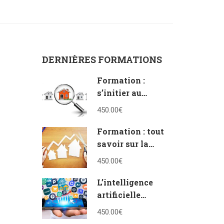
DERNIÈRES FORMATIONS
Formation :
s’initier au
vocabulaire de
450.00€
l’immobilier
Formation : tout
savoir sur la
vente en bloc et à
450.00€
la découpe
L’intelligence
artificielle
appliquée à
450.00€
l’immobilier