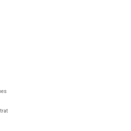
ues
trat