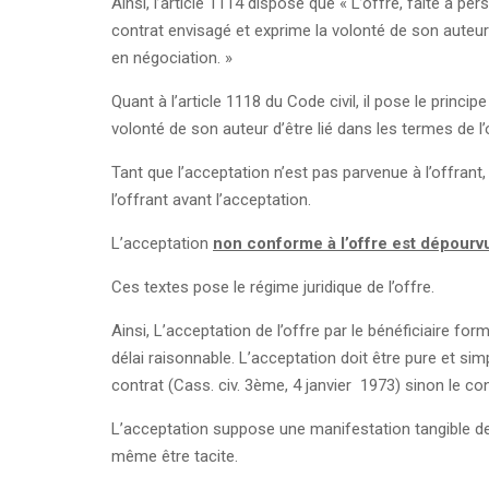
Ainsi, l’article 1114 dispose que « L’offre, faite à
contrat envisagé et exprime la volonté de son auteur d
en négociation. »
Quant à l’article 1118 du Code civil, il pose le princi
volonté de son auteur d’être lié dans les termes de l’
Tant que l’acceptation n’est pas parvenue à l’offrant,
l’offrant avant l’acceptation.
L’acceptation
non conforme à l’offre est dépourvu
Ces textes pose le régime juridique de l’offre.
Ainsi, L’acceptation de l’offre par le bénéficiaire for
délai raisonnable. L’acceptation doit être pure et si
contrat (Cass. civ. 3ème, 4 janvier 1973) sinon le co
L’acceptation suppose une manifestation tangible de 
même être tacite.