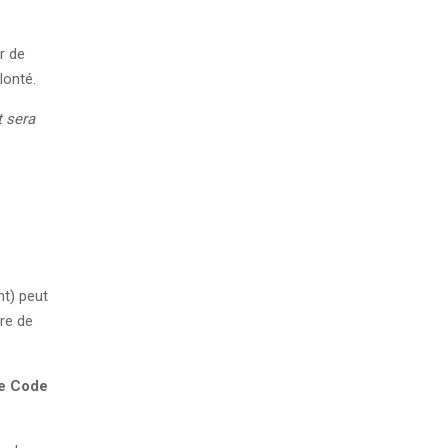
r de
lonté.
t sera
nt) peut
ire de
le Code