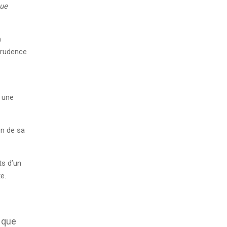
que
n
sprudence
e une
on de sa
ts d’un
e.
s que