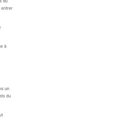
s du
 entrer
e
ne à
ans un
els du
ut