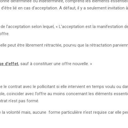
 personne déterminée ou indéterminée, comprend les éléments essentiel
’être lié en cas d’acceptation. A défaut, il y a seulement invitation à
pe de l’acceptation selon lequel, « L’acceptation est la manifestation d
offre.
 elle peut être librement rétractée, pourvu que la rétractation parvien
e d’effet
, sauf à constituer une offre nouvelle. »
me le contrat avec le pollicitant si elle intervient en temps voulu ou d
mple, coïncider avec l’offre au moins concernant les éléments essenti
ntrat n’est pas formé.
la volonté mais, aucune forme particulière n’est requise car elle pe