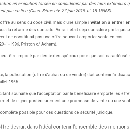
tion en exécution forcée en considérant par des faits extérieurs 
t pas eu lieu (Cass. 3éme civ. 27 juin 2019, n° 18-15863).
e offre au sens du code civil, mais d’une simple
invitation à entrer e
is la réforme des contrats. Ainsi, il était déjà considéré par la juri
 écrit ne constituait pas une offre pouvant emporter vente en cas
 29-1-1996, Priston c/ Adham).
 peut être imposé par des textes spéciaux pour que soit caractérisé
é, la pollicitation (offre d’achat ou de vendre) doit contenir l’indicati
illet 1965.
llicitant souhaite que l’acceptation par le bénéficiaire emporte les effe
e permet de signer postérieurement une promesse de vente ou une vent
plus complète possible pour des questions de sécurité juridique.
offre devrait dans l’idéal contenir l’ensemble des mention