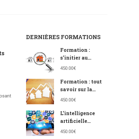
DERNIÈRES FORMATIONS
Formation :
ts
s’initier au
vocabulaire de
450.00€
l’immobilier
Formation : tout
savoir sur la
posant
vente en bloc et à
450.00€
la découpe
L’intelligence
artificielle
appliquée à
450.00€
l’immobilier