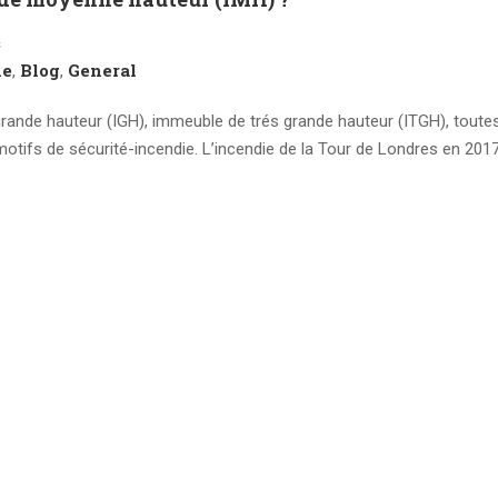
s
ne
Blog
General
,
,
ande hauteur (IGH), immeuble de trés grande hauteur (ITGH), toute
 motifs de sécurité-incendie. L’incendie de la Tour de Londres en 2017