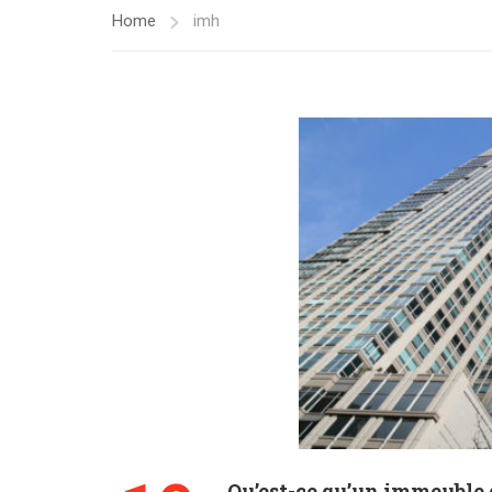
Home
imh
Qu’est-ce qu’un immeuble