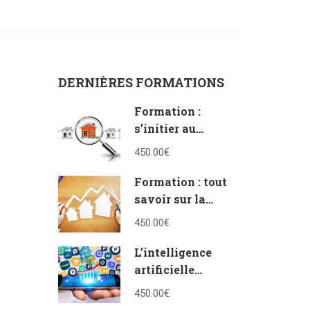
DERNIÈRES FORMATIONS
Formation :
s’initier au
vocabulaire de
450.00€
l’immobilier
Formation : tout
savoir sur la
vente en bloc et à
450.00€
la découpe
L’intelligence
artificielle
appliquée à
450.00€
l’immobilier