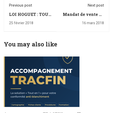
Previous post
Next post
LOI HOGUET : TOUT
Mandat de vente ou
SAVOIR ET
de gestion d’un
25 février 2018
16 mars 2018
COMPRENDRE
agent immobilier
irrégulier : nullité
relative !
You may also like