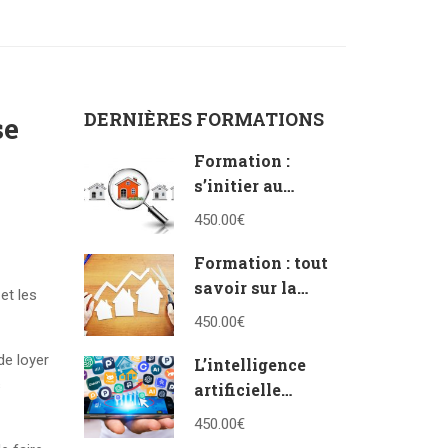
DERNIÈRES FORMATIONS
se
Formation :
s’initier au
vocabulaire de
450.00€
l’immobilier
Formation : tout
savoir sur la
et les
vente en bloc et à
450.00€
la découpe
de loyer
L’intelligence
s
artificielle
appliquée à
450.00€
l’immobilier