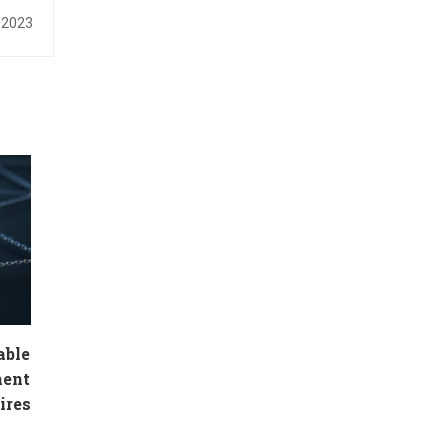
été !
l 2023
able
ment
ires