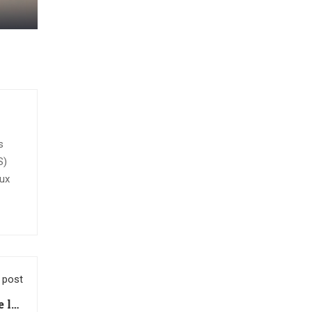
s
S)
aux
 post
 lot