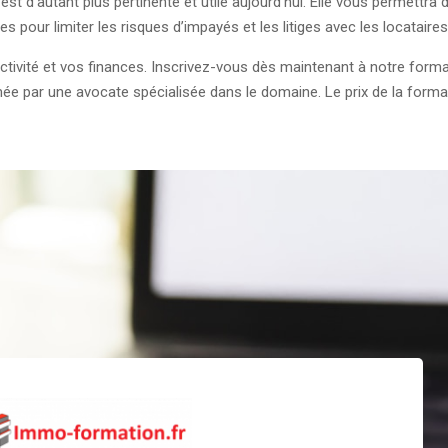
st d’autant plus pertinente et utile aujourd’hui. Elle vous permettra d
s pour limiter les risques d’impayés et les litiges avec les locataires
ctivité et vos finances. Inscrivez-vous dès maintenant à notre forma
imée par une avocate spécialisée dans le domaine. Le prix de la forma