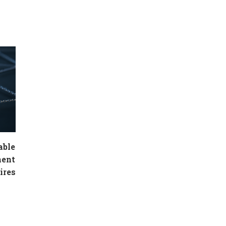
able
ment
ires