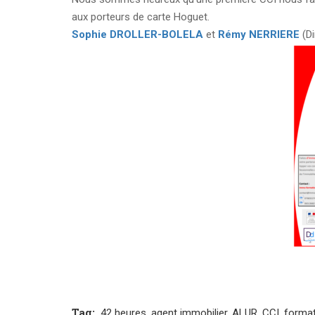
aux porteurs de carte Hoguet.
Sophie DROLLER-BOLELA
et
Rémy NERRIERE
(D
Tag:
42 heures
,
agent immobilier
,
ALUR
,
CCI
,
format