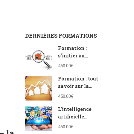
DERNIÈRES FORMATIONS
Formation :
s’initier au
vocabulaire de
450.00€
l’immobilier
Formation : tout
savoir sur la
vente en bloc et à
450.00€
la découpe
L’intelligence
artificielle
appliquée à
450.00€
– la
l’immobilier