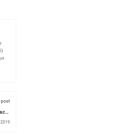
s
S)
aux
 post
acts
e et
 2019
lier