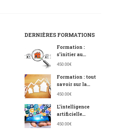
DERNIÈRES FORMATIONS
Formation :
s’initier au
vocabulaire de
450.00€
l’immobilier
Formation : tout
savoir sur la
vente en bloc et à
450.00€
la découpe
L’intelligence
artificielle
appliquée à
450.00€
l’immobilier