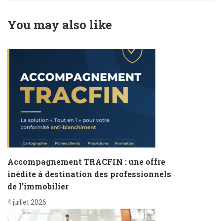
avant et après
comprendre sur
l'ordonnance du 30
l'ordonnance du 30
You may also like
octobre 2019 !
octobre 2019
Accompagnement TRACFIN : une offre
inédite à destination des professionnels
de l’immobilier
4 juillet 2026