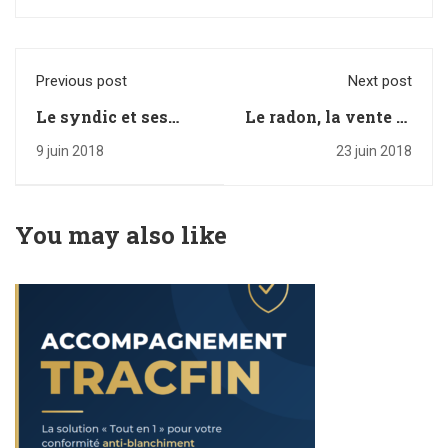
Previous post
Next post
Le syndic et ses
Le radon, la vente et
obligations de
la location : tout
9 juin 2018
23 juin 2018
déclarations auprès
savoir et
de TRACFIN (projet
comprendre !
de loi ELAN)
You may also like