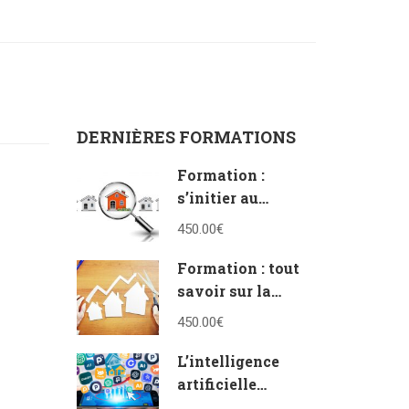
DERNIÈRES FORMATIONS
Formation :
s’initier au
vocabulaire de
450.00€
l’immobilier
Formation : tout
savoir sur la
vente en bloc et à
450.00€
la découpe
L’intelligence
artificielle
appliquée à